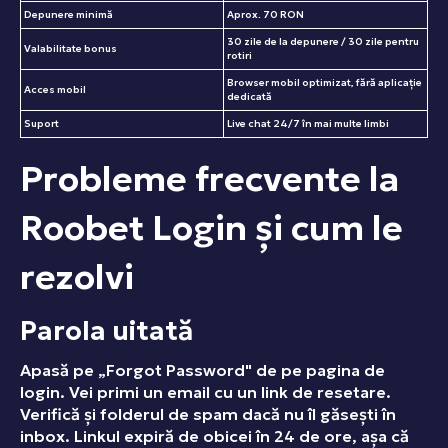
Depunere minimă
Aprox. 70 RON
30 zile de la depunere / 30 zile pentru
Valabilitate bonus
rotiri
Browser mobil optimizat, fără aplicație
Acces mobil
dedicată
Suport
Live chat 24/7 în mai multe limbi
Probleme frecvente la
Roobet Login și cum le
rezolvi
Parola uitată
Apasă pe „Forgot Password" de pe pagina de
login. Vei primi un email cu un link de resetare.
Verifică și folderul de spam dacă nu îl găsești în
inbox. Linkul expiră de obicei în 24 de ore, așa că