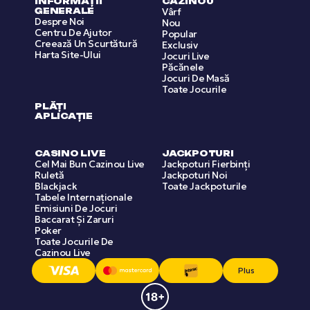
INFORMAȚII
CAZINOU
GENERALE
Vârf
Despre Noi
Nou
Centru De Ajutor
Popular
Creează Un Scurtătură
Exclusiv
Harta Site-Ului
Jocuri Live
Păcănele
Jocuri De Masă
Toate Jocurile
PLĂȚI
APLICAȚIE
CASINO LIVE
JACKPOTURI
Cel Mai Bun Cazinou Live
Jackpoturi Fierbinți
Ruletă
Jackpoturi Noi
Blackjack
Toate Jackpoturile
Tabele Internaționale
Emisiuni De Jocuri
Baccarat Și Zaruri
Poker
Toate Jocurile De
Cazinou Live
Plus