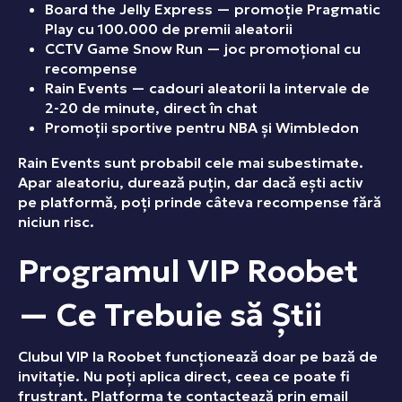
Board the Jelly Express — promoție Pragmatic
Play cu 100.000 de premii aleatorii
CCTV Game Snow Run — joc promoțional cu
recompense
Rain Events — cadouri aleatorii la intervale de
2-20 de minute, direct în chat
Promoții sportive pentru NBA și Wimbledon
Rain Events sunt probabil cele mai subestimate.
Apar aleatoriu, durează puțin, dar dacă ești activ
pe platformă, poți prinde câteva recompense fără
niciun risc.
Programul VIP Roobet
— Ce Trebuie să Știi
Clubul VIP la
Roobet
funcționează doar pe bază de
invitație. Nu poți aplica direct, ceea ce poate fi
frustrant. Platforma te contactează prin email