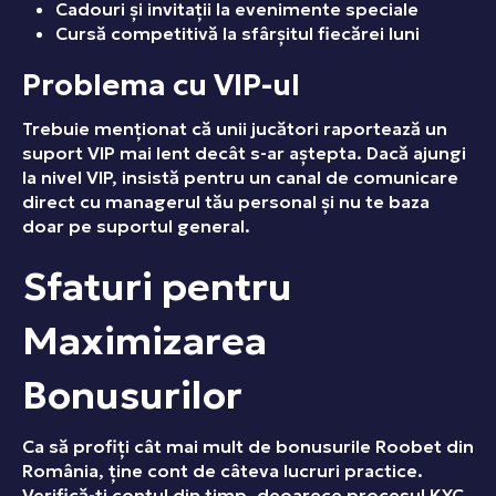
Cadouri și invitații la evenimente speciale
Cursă competitivă la sfârșitul fiecărei luni
Problema cu VIP-ul
Trebuie menționat că unii jucători raportează un
suport VIP mai lent decât s-ar aștepta. Dacă ajungi
la nivel VIP, insistă pentru un canal de comunicare
direct cu managerul tău personal și nu te baza
doar pe suportul general.
Sfaturi pentru
Maximizarea
Bonusurilor
Ca să profiți cât mai mult de bonusurile Roobet din
România, ține cont de câteva lucruri practice.
Verifică-ți contul din timp, deoarece procesul KYC