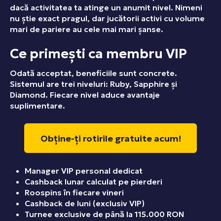
dacă activitatea ta atinge un anumit nivel. Nimeni
nu știe exact pragul, dar jucătorii activi cu volume
mari de pariere au cele mai mari șanse.
Ce primești ca membru VIP
Odată acceptat, beneficiile sunt concrete.
Sistemul are trei niveluri: Ruby, Sapphire și
Diamond. Fiecare nivel aduce avantaje
suplimentare.
Obține-ți rotirile gratuite acum!
Manager VIP personal dedicat
Cashback lunar calculat pe pierderi
Roospins în fiecare vineri
Cashback de luni (exclusiv VIP)
Turnee exclusive de până la 115.000 RON