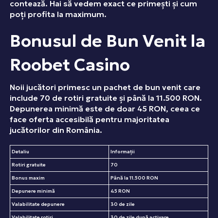
contează. Hai să vedem exact ce primești și cum
poți profita la maximum.
Bonusul de Bun Venit la
Roobet Casino
Noii jucători primesc un pachet de bun venit care
include 70 de rotiri gratuite și până la 11.500 RON.
Depunerea minimă este de doar 45 RON, ceea ce
face oferta accesibilă pentru majoritatea
jucătorilor din România.
Detaliu
Informații
Rotiri gratuite
70
Bonus maxim
Până la 11.500 RON
Depunere minimă
45 RON
Valabilitate depunere
30 de zile
Valabilitate rotiri
30 de zile după activare