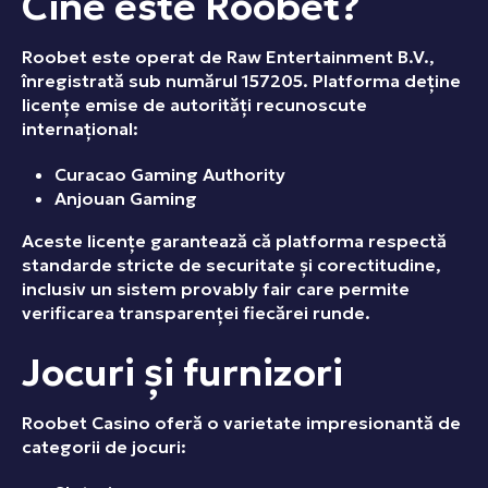
Cine este Roobet?
Roobet
este operat de Raw Entertainment B.V.,
înregistrată sub numărul 157205. Platforma deține
licențe emise de autorități recunoscute
internațional:
Curacao Gaming Authority
Anjouan Gaming
Aceste licențe garantează că platforma respectă
standarde stricte de securitate și corectitudine,
inclusiv un sistem provably fair care permite
verificarea transparenței fiecărei runde.
Jocuri și furnizori
Roobet Casino oferă o varietate impresionantă de
categorii de jocuri: