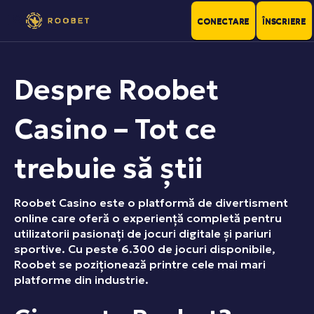
CONECTARE
ÎNSCRIERE
Despre Roobet
Casino – Tot ce
trebuie să știi
Roobet Casino este o platformă de divertisment
online care oferă o experiență completă pentru
utilizatorii pasionați de jocuri digitale și pariuri
sportive. Cu peste 6.300 de jocuri disponibile,
Roobet se poziționează printre cele mai mari
platforme din industrie.